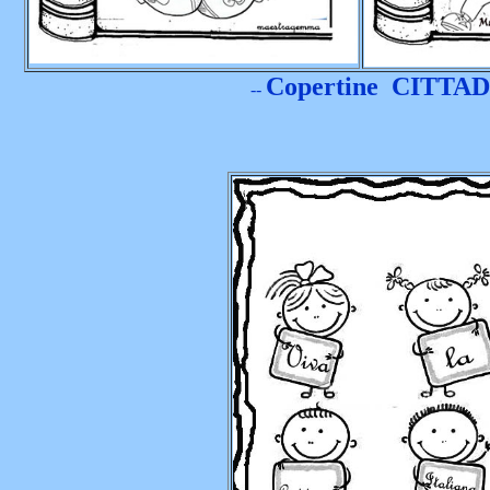
Copertine CITT
--