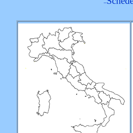
Schede 
--